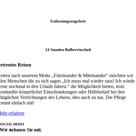
Entlastungsangebote
24 Stunden Rufbereitschaft
etreutes Reisen
etreu nach unserem Motto „Füreinander & Miteinander“ möchten wir
llen Menschen die zu sich sagen „Ich muss mal wieder raus! Ich würde
erne nochmal in den Urlaub fahren.“ die Möglichkeit bieten, trotz
ventueller körperlicher Einschränkungen oder Hilfebedarf bei den
lltäglichen Verrichtungen des Lebens, dies auch zu tun. Die Pflege
ommt einfach mit!
ehr erfahren
SOCIAL MEDIA
Wir nehmen Sie mit.